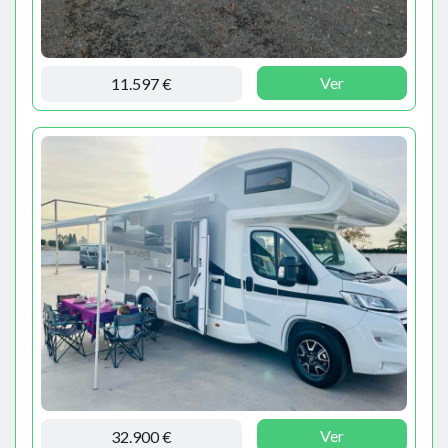
Ver
11.597 €
Ver
32.900 €