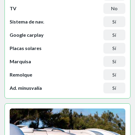
TV
No
Sistema de nav.
Sí
Google carplay
Sí
Placas solares
Sí
Marquisa
Sí
Remolque
Sí
Ad. minusvalía
Sí