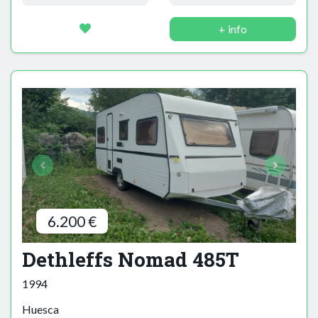
+ info
6.200 €
Dethleffs Nomad 485T
1994
Huesca