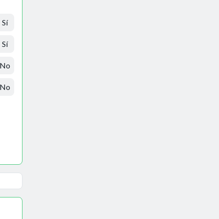
Sí
Sí
No
No