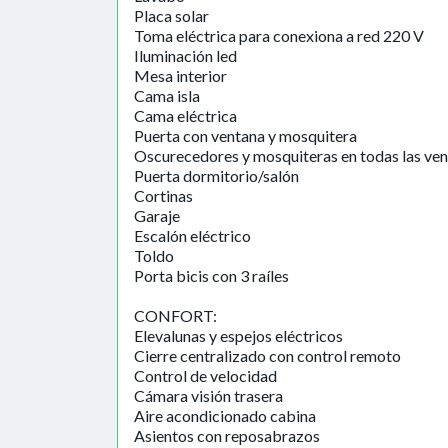
Placa solar
Toma eléctrica para conexiona a red 220 V
Iluminación led
Mesa interior
Cama isla
Cama eléctrica
Puerta con ventana y mosquitera
Oscurecedores y mosquiteras en todas las ven
Puerta dormitorio/salón
Cortinas
Garaje
Escalón eléctrico
Toldo
Porta bicis con 3 raíles
CONFORT:
Elevalunas y espejos eléctricos
Cierre centralizado con control remoto
Control de velocidad
Cámara visión trasera
Aire acondicionado cabina
Asientos con reposabrazos