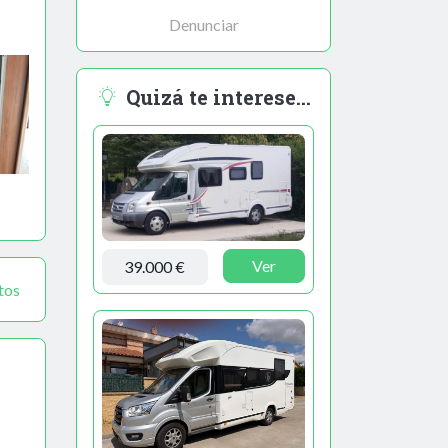
Denunciar
Quizá te interese...
Ver
39.000 €
tos