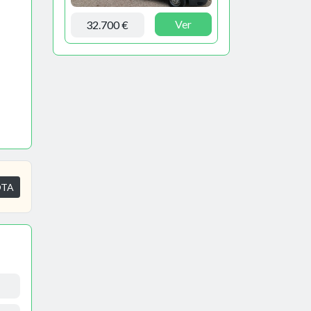
Ver
32.700 €
OTA