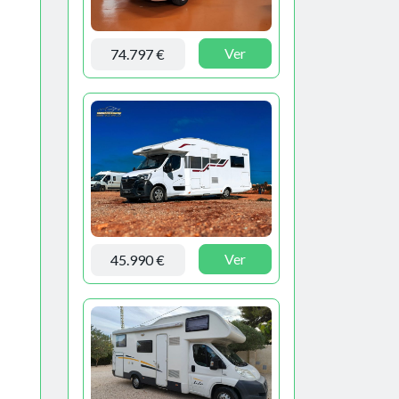
Ver
74.797 €
Ver
45.990 €