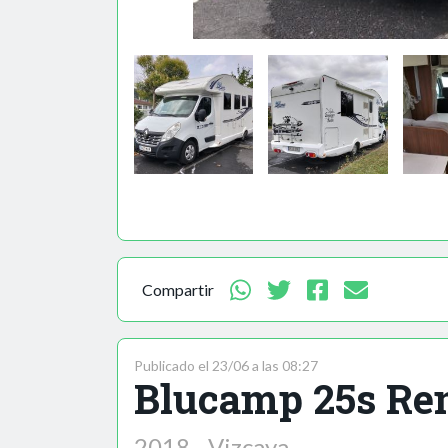
Compartir
Publicado el 23/06 a las 08:27
Blucamp 25s Ren
2018 - Vizcaya