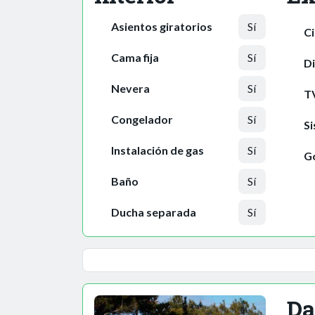
Asientos giratorios
Sí
Ci
Cama fija
Sí
Di
Nevera
Sí
T
Congelador
Sí
Si
Instalación de gas
Sí
Go
Baño
Sí
Ducha separada
Sí
Da