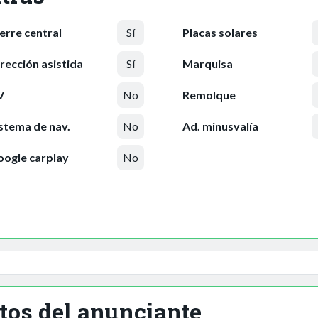
erre central
Sí
Placas solares
rección asistida
Sí
Marquisa
V
No
Remolque
stema de nav.
No
Ad. minusvalía
ogle carplay
No
tos del anunciante