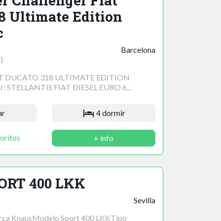
r Challenger Fiat
8 Ultimate Edition
c
Barcelona
)
T DUCATO 318 ULTIMATE EDITION
STELLANTIS FIAT DIESEL EURO 6...
ar
4 dormir
oritos
+ info
ORT 400 LKK
Sevilla
arca KnausModelo Sport 400 LKKTipo