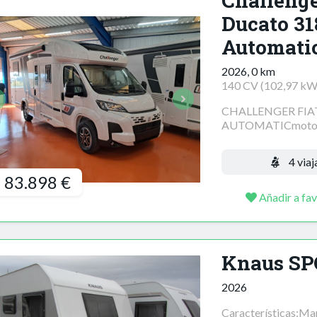
Challenge
Ducato 31
Automati
2026, 0 km
140 CV (102,97 kW
CHALLENGER FIA
AUTOMATICmotor: 
4 viaj
83.898 €
Añadir a fav
Knaus SP
2026
Características:M