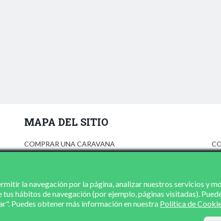
MAPA DEL SITIO
COMPRAR UNA CARAVANA
CO
ANÚNCIATE
AV
PRENSA
PO
CONCESIONARIOS
PO
mitir la navegación por la página, analizar nuestros servicios y m
e tus hábitos de navegación (por ejemplo, páginas visitadas). Pued
CONTACTO
zar". Puedes obtener más información en nuestra
Política de Cooki