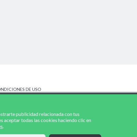
NDICIONES DE USO
ISO LEGAL
LÍTICA DE PRIVACIDAD
LÍTICA DE COOKIES
ostrarte publicidad relacionada con tus
es aceptar todas las cookies haciendo clic en
es
.