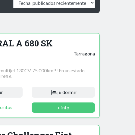
RAL A 680 SK
Tarragona
ltijet 130CV. 75.000km!!! En un estado
DRIA....
ar
6 dormir
oritos
+ info