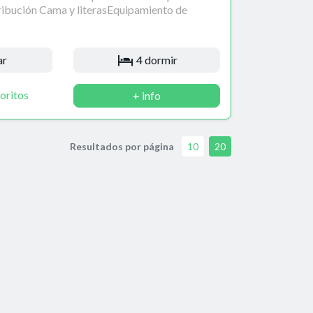
ibución Cama y literasEquipamiento de
ar
4 dormir
oritos
+ info
Resultados por página
10
20