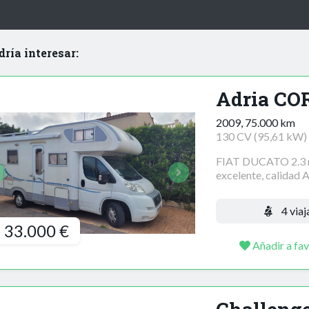
dría interesar:
Adria CO
2009, 75.000 km
130 CV (95,61 kW)
FIAT DUCATO 2.3 mu
excelente, calidad A
4 viaj
33.000 €
Añadir a fav