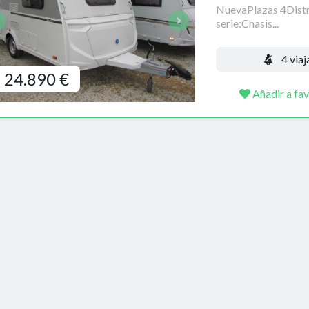
NuevaPlazas 4Distr
serie:Chasis...
4 viaj
24.890 €
Añadir a fav