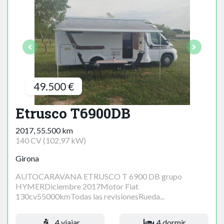
49.500 €
Etrusco T6900DB
2017, 55.500 km
140 CV (102,97 kW)
Girona
AUTOCARAVANA ETRUSCO T 6900 DB grupo
HYMERDiciembre 2017Motor Fiat
130cv55000kmTodas las revisionesRueda...
4 viajar
4 dormir