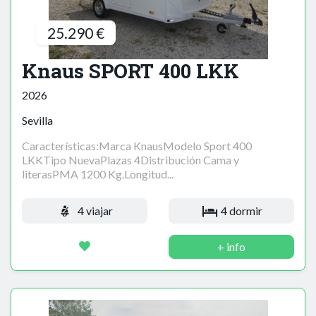
25.290 €
Knaus SPORT 400 LKK
2026
Sevilla
Características:Marca KnausModelo Sport 400
LKKTipo NuevaPlazas 4Distribución Cama y
literasPMA 1200 Kg.Longitud...
4 viajar
4 dormir
+ info