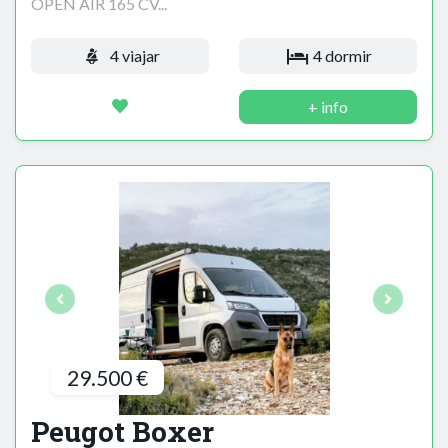
OPEN AIR 165 CV...
4 viajar
4 dormir
+ info
29.500 €
Peugot Boxer