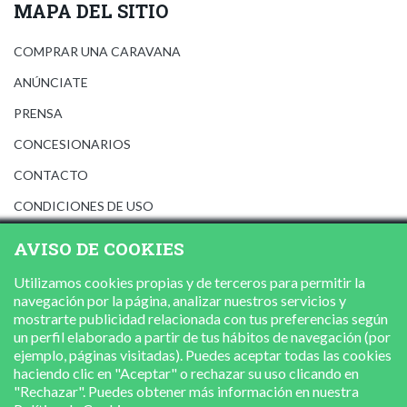
MAPA DEL SITIO
COMPRAR UNA CARAVANA
ANÚNCIATE
PRENSA
CONCESIONARIOS
CONTACTO
CONDICIONES DE USO
AVISO LEGAL
AVISO DE COOKIES
POLÍTICA DE PRIVACIDAD
Utilizamos cookies propias y de terceros para permitir la
POLÍTICA DE COOKIES
navegación por la página, analizar nuestros servicios y
mostrarte publicidad relacionada con tus preferencias según
un perfil elaborado a partir de tus hábitos de navegación (por
ejemplo, páginas visitadas). Puedes aceptar todas las cookies
haciendo clic en "Aceptar" o rechazar su uso clicando en
"Rechazar". Puedes obtener más información en nuestra