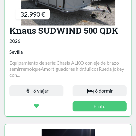
32.990 €
Knaus SUDWIND 500 QDK
2026
Sevilla
Equipamiento de serie:Chasis ALKO con eje de brazo
semirremolqueAmortiguadores hidráulicosRueda jokey
con...
6 viajar
6 dormir
+ info