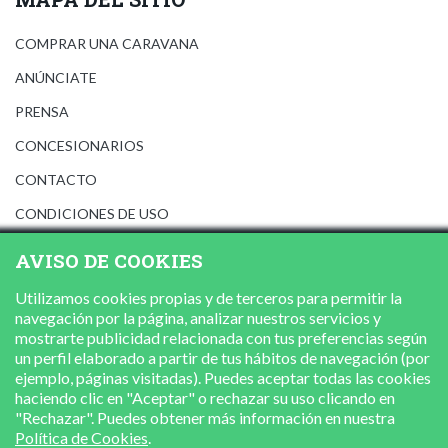
COMPRAR UNA CARAVANA
ANÚNCIATE
PRENSA
CONCESIONARIOS
CONTACTO
CONDICIONES DE USO
AVISO LEGAL
AVISO DE COOKIES
POLÍTICA DE PRIVACIDAD
Utilizamos cookies propias y de terceros para permitir la
POLÍTICA DE COOKIES
navegación por la página, analizar nuestros servicios y
mostrarte publicidad relacionada con tus preferencias según
un perfil elaborado a partir de tus hábitos de navegación (por
ejemplo, páginas visitadas). Puedes aceptar todas las cookies
haciendo clic en "Aceptar" o rechazar su uso clicando en
"Rechazar". Puedes obtener más información en nuestra
Política de Cookies
.