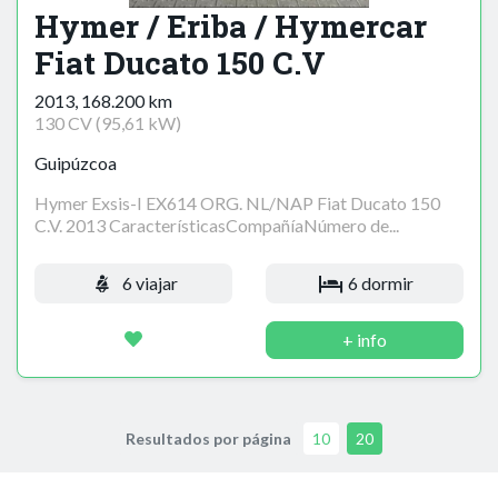
Hymer / Eriba / Hymercar
Fiat Ducato 150 C.V
2013, 168.200 km
130 CV (95,61 kW)
Guipúzcoa
Hymer Exsis-I EX614 ORG. NL/NAP Fiat Ducato 150
C.V. 2013 CaracterísticasCompañíaNúmero de...
6 viajar
6 dormir
+ info
Resultados por página
10
20