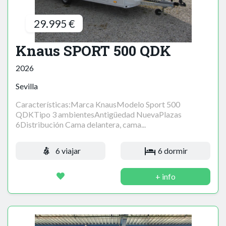
29.995 €
Knaus SPORT 500 QDK
2026
Sevilla
Características:Marca KnausModelo Sport 500
QDKTipo 3 ambientesAntigüedad NuevaPlazas
6Distribución Cama delantera, cama...
6 viajar
6 dormir
+ info