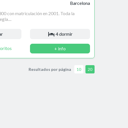
Barcelona
00 con matriculación en 2001. Toda la
la....
ar
4 dormir
oritos
+ info
Resultados por página
10
20