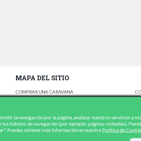
MAPA DEL SITIO
COMPRAR UNA CARAVANA
CO
ANÚNCIATE
AV
PRENSA
PO
CONCESIONARIOS
PO
mitir la navegación por la página, analizar nuestros servicios y m
e tus hábitos de navegación (por ejemplo, páginas visitadas). Pued
CONTACTO
zar". Puedes obtener más información en nuestra
Política de Cooki