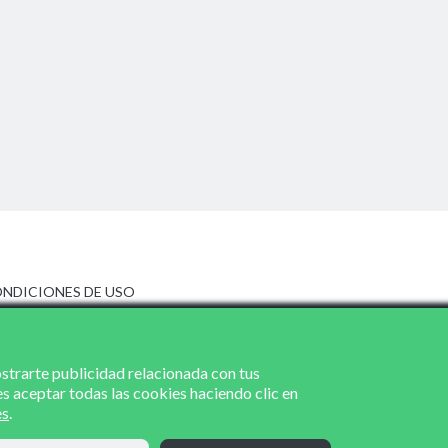
NDICIONES DE USO
ISO LEGAL
LÍTICA DE PRIVACIDAD
LÍTICA DE COOKIES
ostrarte publicidad relacionada con tus
es aceptar todas las cookies haciendo clic en
es
.