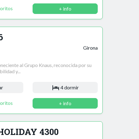
oritos
+ info
6
Girona
neciente al Grupo Knaus, reconocida por su
ilidad y...
ar
4 dormir
oritos
+ info
 HOLIDAY 4300