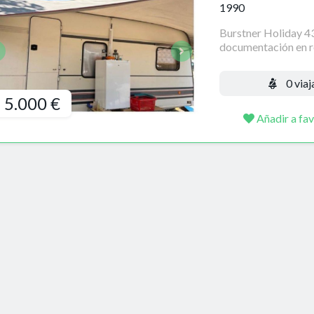
1990
Burstner Holiday 43
documentación en reg
0 viaj
5.000 €
Añadir a fav