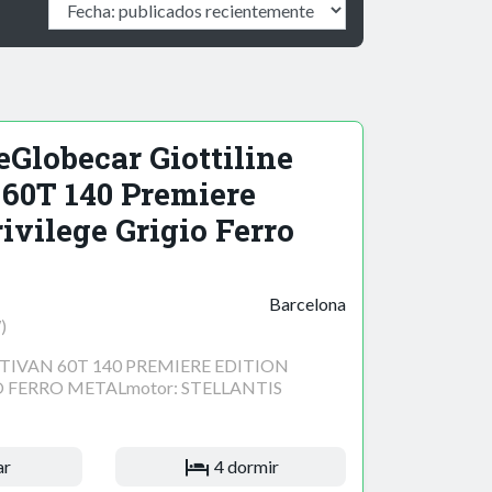
eGlobecar Giottiline
 60T 140 Premiere
ivilege Grigio Ferro
Barcelona
)
TIVAN 60T 140 PREMIERE EDITION
O FERRO METALmotor: STELLANTIS
ar
4 dormir