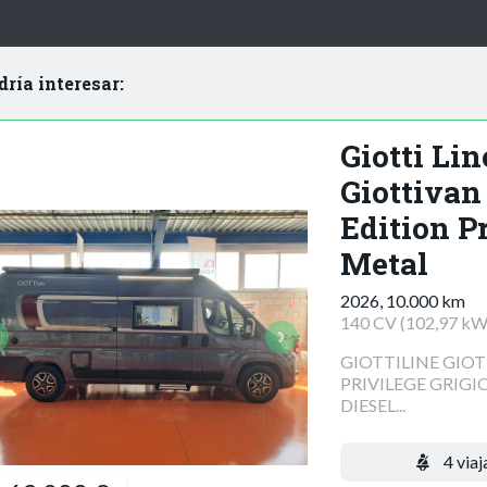
dría interesar:
Giotti Lin
Giottivan
Edition Pr
Metal
2026, 10.000 km
140 CV (102,97 kW
GIOTTILINE GIOT
PRIVILEGE GRIGI
DIESEL...
4 viaj