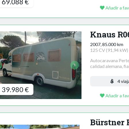
69.088 €
Añadir a fav
Knaus R0
2007, 85.000 km
125 CV (91,94 kW)
Autocaravana Perte
calidad alemana, fiab
4 viaj
39.980 €
Añadir a fav
Bürstner