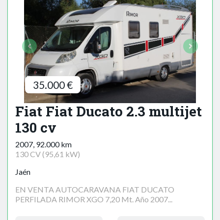
35.000 €
Fiat Fiat Ducato 2.3 multijet
130 cv
2007, 92.000 km
130 CV (95,61 kW)
Jaén
EN VENTA AUTOCARAVANA FIAT DUCATO
PERFILADA RIMOR XGO 7,20 Mt. Año 2007...