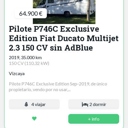
64.900 €
Pilote P746C Exclusive
Edition Fiat Ducato Multijet
2.3 150 CV sin AdBlue
2019, 35.000 km
150 CV (110,32 kW)
Vizcaya
Pilote P746C Exclusive Edition Sep-2019, de único
propietario, vendo por no usar,...
4 viajar
2 dormir
+ info