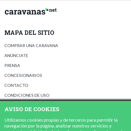
MAPA DEL SITIO
COMPRAR UNA CARAVANA
ANÚNCIATE
PRENSA
CONCESIONARIOS
CONTACTO
CONDICIONES DE USO
AVISO LEGAL
AVISO DE COOKIES
POLÍTICA DE PRIVACIDAD
Utilizamos cookies propias y de terceros para permitir la
POLÍTICA DE COOKIES
navegación por la página, analizar nuestros servicios y