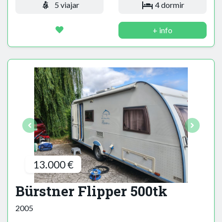
5 viajar
4 dormir
+ info
13.000 €
Bürstner Flipper 500tk
2005