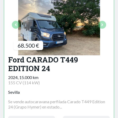
68.500 €
Ford CARADO T449
EDITION 24
2024, 15.000 km
155 CV (114 kW)
Sevilla
Se vende autocaravana perfilada Carado T449 Edition
24 (Grupo Hymer) en estado...