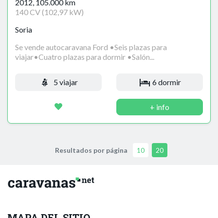
2012, 105.000 km
140 CV (102,97 kW)
Soria
Se vende autocaravana Ford •Seis plazas para
viajar•Cuatro plazas para dormir •Salón...
5 viajar
6 dormir
+ info
Resultados por página
10
20
MAPA DEL SITIO