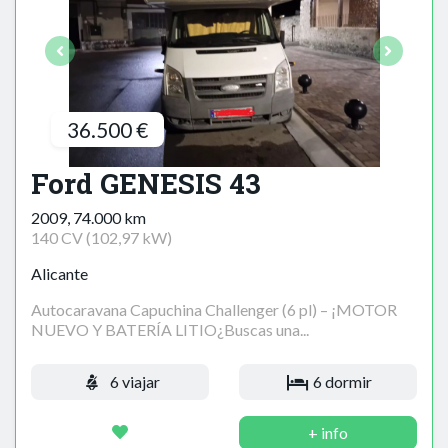
36.500 €
Ford GENESIS 43
2009, 74.000 km
140 CV (102,97 kW)
Alicante
Autocaravana Capuchina Challenger (6 pl) – ¡MOTOR
NUEVO Y BATERÍA LITIO¿Buscas una...
6 viajar
6 dormir
+ info