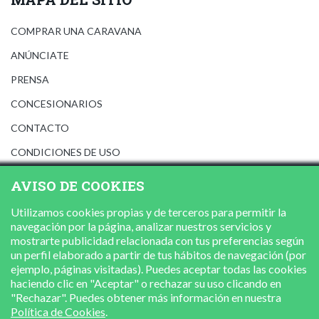
COMPRAR UNA CARAVANA
ANÚNCIATE
PRENSA
CONCESIONARIOS
CONTACTO
CONDICIONES DE USO
AVISO LEGAL
AVISO DE COOKIES
POLÍTICA DE PRIVACIDAD
Utilizamos cookies propias y de terceros para permitir la
POLÍTICA DE COOKIES
navegación por la página, analizar nuestros servicios y
mostrarte publicidad relacionada con tus preferencias según
un perfil elaborado a partir de tus hábitos de navegación (por
ejemplo, páginas visitadas). Puedes aceptar todas las cookies
haciendo clic en "Aceptar" o rechazar su uso clicando en
"Rechazar". Puedes obtener más información en nuestra
Política de Cookies
.