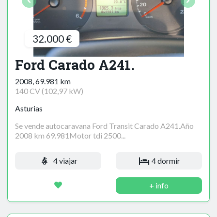
32.000 €
Ford Carado A241.
2008, 69.981 km
140 CV (102,97 kW)
Asturias
Se vende autocaravana Ford Transit Carado A241.Año
2008 km 69.981Motor tdi 2500...
4 viajar
4 dormir
+ info