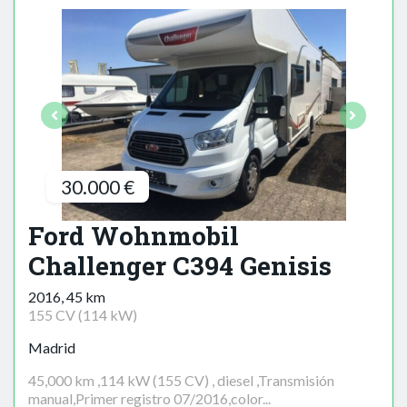
30.000 €
Ford Wohnmobil
Challenger C394 Genisis
2016, 45 km
155 CV (114 kW)
Madrid
45,000 km ,114 kW (155 CV) , diesel ,Transmisión
manual,Primer registro 07/2016,color...