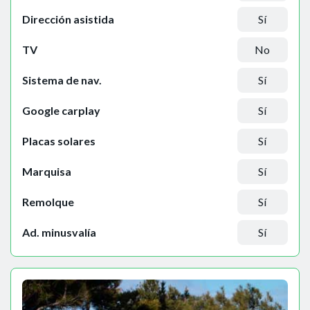
Dirección asistida
Sí
TV
No
Sistema de nav.
Sí
Google carplay
Sí
Placas solares
Sí
Marquisa
Sí
Remolque
Sí
Ad. minusvalía
Sí