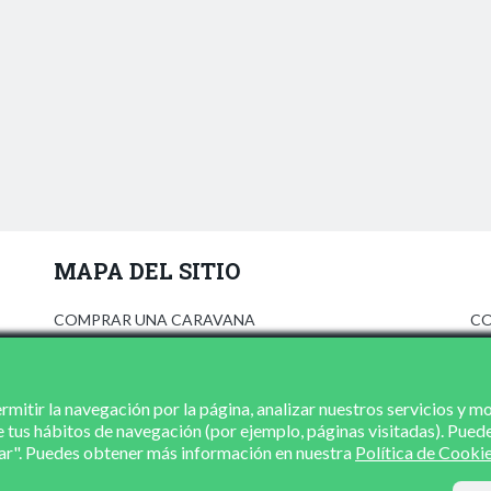
MAPA DEL SITIO
COMPRAR UNA CARAVANA
CO
ANÚNCIATE
AV
PRENSA
PO
CONCESIONARIOS
PO
mitir la navegación por la página, analizar nuestros servicios y m
e tus hábitos de navegación (por ejemplo, páginas visitadas). Pued
CONTACTO
zar". Puedes obtener más información en nuestra
Política de Cooki