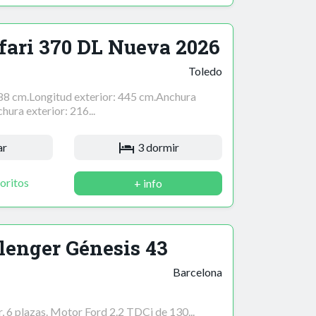
fari 370 DL Nueva 2026
Toledo
388 cm.Longitud exterior: 445 cm.Anchura
hura exterior: 216...
ar
3 dormir
oritos
+ info
lenger Génesis 43
Barcelona
, 6 plazas. Motor Ford 2.2 TDCi de 130...