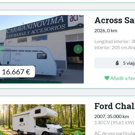
Across Sa
2026, 0 km
Longitud interior: 
interior: 205 cm.Anc
5 viaj
16.667 €
Añadir a fav
Ford Chal
2007, 35.000 km
130 CV (95,61 kW)
AC de uso particular