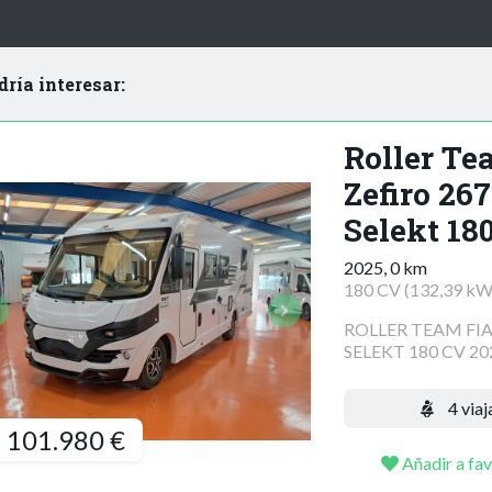
dría interesar:
Roller Te
Zefiro 26
Selekt 18
2025, 0 km
180 CV (132,39 kW
ROLLER TEAM FIA
SELEKT 180 CV 20
4 viaj
101.980 €
Añadir a fav