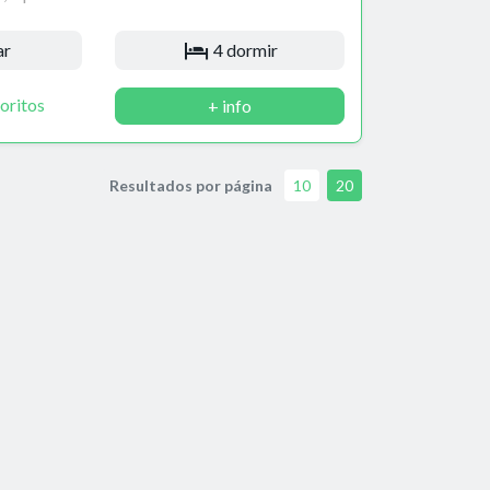
ar
4 dormir
oritos
+ info
Resultados por página
10
20