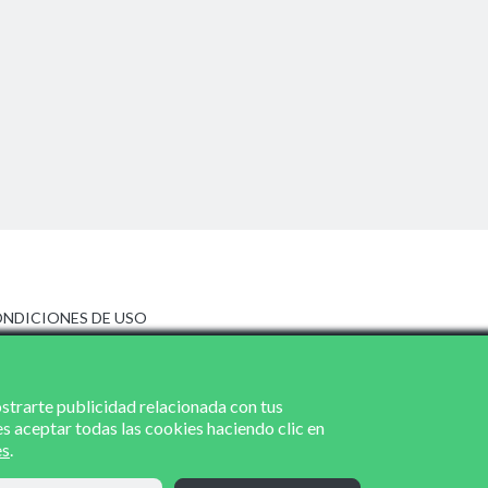
NDICIONES DE USO
ISO LEGAL
LÍTICA DE PRIVACIDAD
LÍTICA DE COOKIES
ostrarte publicidad relacionada con tus
es aceptar todas las cookies haciendo clic en
es
.