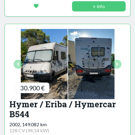
+ info
30.900 €
Hymer / Eriba / Hymercar
B544
2002, 149.082 km
128 CV (94,14 kW)