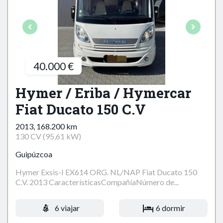
40.000 €
Hymer / Eriba / Hymercar
Fiat Ducato 150 C.V
2013, 168.200 km
130 CV (95,61 kW)
Guipúzcoa
Hymer Exsis-I EX614 ORG. NL/NAP Fiat Ducato 150
C.V. 2013 CaracterísticasCompañíaNúmero de...
6 viajar
6 dormir