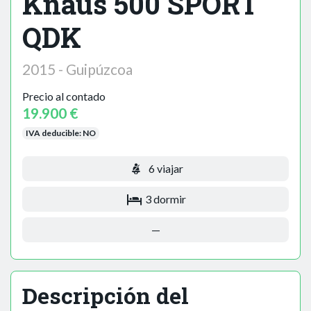
Knaus 500 SPORT
QDK
2015 - Guipúzcoa
Precio al contado
19.900 €
IVA deducible:
NO
6 viajar
3 dormir
—
Descripción del