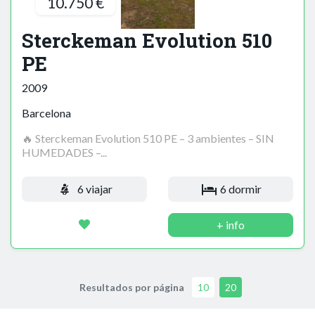
10.750 €
Sterckeman Evolution 510
PE
2009
Barcelona
🔥 Sterckeman Evolution 510 PE – 3 ambientes – SIN
HUMEDADES –...
6 viajar
6 dormir
+ info
Resultados por página
10
20