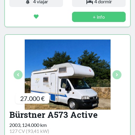
4 viajar
4 dormir
+ info
27.000 €
Bürstner A573 Active
2003, 124.000 km
127 CV (93,41 kW)