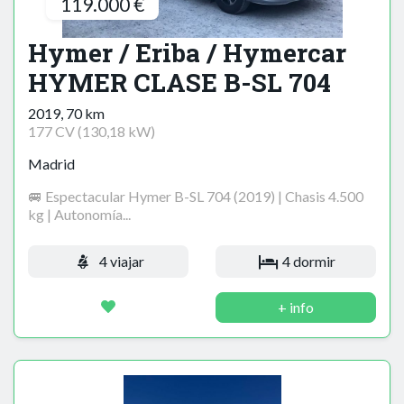
119.000 €
Hymer / Eriba / Hymercar
HYMER CLASE B-SL 704
2019, 70 km
177 CV (130,18 kW)
Madrid
🚐 Espectacular Hymer B-SL 704 (2019) | Chasis 4.500
kg | Autonomía...
4 viajar
4 dormir
+ info