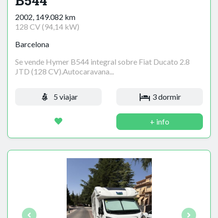
B544
2002, 149.082 km
128 CV (94,14 kW)
Barcelona
Se vende Hymer B544 integral sobre Fiat Ducato 2.8
JTD (128 CV).Autocaravana...
5 viajar
3 dormir
+ info