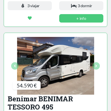
3 viajar
3 dormir
+ info
54.590 €
Benimar BENIMAR
TESSORO 495