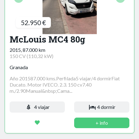
52.950 €
McLouis MC4 80g
2015, 87.000 km
150 CV (110,32 kW)
Granada
Año 201587.000 kms.Perfilada5 viajar/4 dormirFiat
Ducato. Motor IVECO. 2.3. 150 cv7.40
m./2.90Manual&nbsp;Cama...
4 viajar
4 dormir
+ info