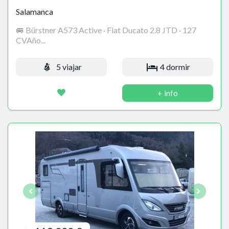
Salamanca
🚐 Bürstner A573 Active · Fiat Ducato 2.8 JTD · 127
CVAño...
5 viajar
4 dormir
+ info