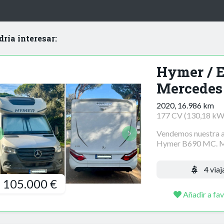
dría interesar:
Hymer / E
Mercedes
2020, 16.986 km
177 CV (130,18 kW
Vendemos nuestra 
Hymer B690 MC. Muy
4 viaj
105.000 €
Añadir a fav