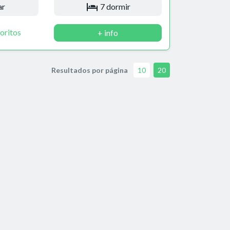
ar
7 dormir
oritos
+ info
Resultados por página
10
20