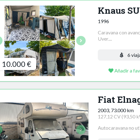
Knaus SU
1996
Caravana con avance
Uver....
6 viaj
10.000 €
Añadir a fav
Fiat Elna
2003, 73.000 km
127,12 CV (93,50 
Autocaravana no util