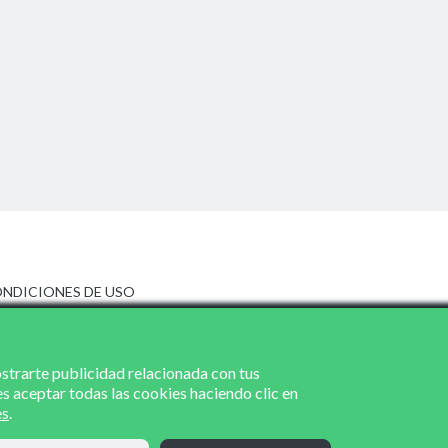
NDICIONES DE USO
ISO LEGAL
LÍTICA DE PRIVACIDAD
LÍTICA DE COOKIES
ostrarte publicidad relacionada con tus
es aceptar todas las cookies haciendo clic en
es
.