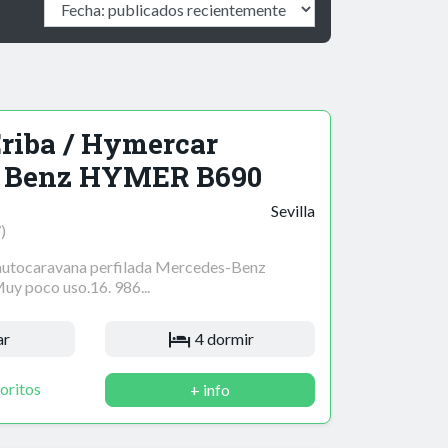
riba / Hymercar
 Benz HYMER B690
Sevilla
)
autocaravana perfilada Mercedes-Benz
 poco uso.16. 986...
ar
4 dormir
oritos
+ info