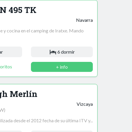
N 495 TK
Navarra
 y cocina en el camping de Iratxe. Mando
ar
6 dormir
oritos
+ info
gh Merlín
Vizcaya
kW)
izada desde el 2012 fecha de su última ITV y...