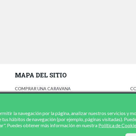
MAPA DEL SITIO
COMPRAR UNA CARAVANA
CO
ANÚNCIATE
AV
PRENSA
PO
CONCESIONARIOS
PO
mitir la navegación por la página, analizar nuestros servicios y m
e tus hábitos de navegación (por ejemplo, páginas visitadas). Pued
CONTACTO
zar". Puedes obtener más información en nuestra
Política de Cooki