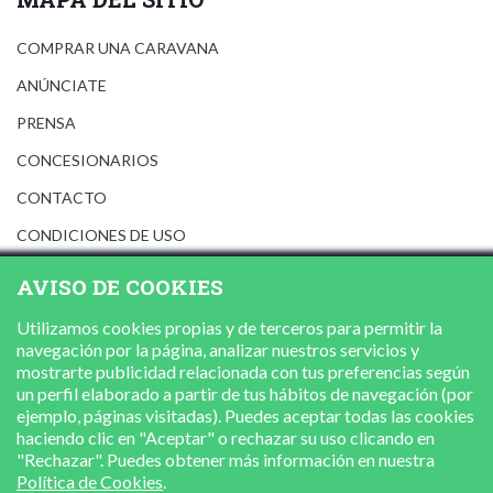
COMPRAR UNA CARAVANA
ANÚNCIATE
PRENSA
CONCESIONARIOS
CONTACTO
CONDICIONES DE USO
AVISO LEGAL
AVISO DE COOKIES
POLÍTICA DE PRIVACIDAD
Utilizamos cookies propias y de terceros para permitir la
POLÍTICA DE COOKIES
navegación por la página, analizar nuestros servicios y
mostrarte publicidad relacionada con tus preferencias según
un perfil elaborado a partir de tus hábitos de navegación (por
ejemplo, páginas visitadas). Puedes aceptar todas las cookies
haciendo clic en "Aceptar" o rechazar su uso clicando en
"Rechazar". Puedes obtener más información en nuestra
Política de Cookies
.