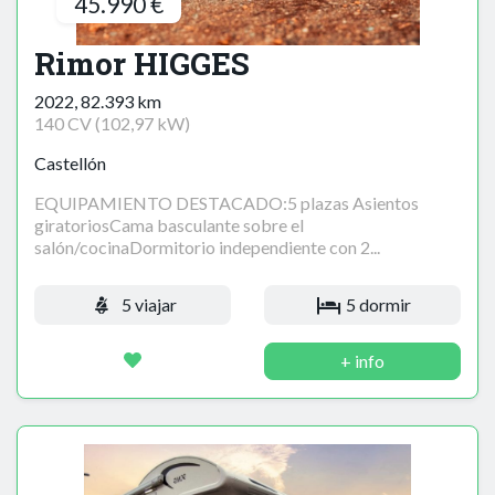
45.990 €
Rimor HIGGES
2022, 82.393 km
140 CV (102,97 kW)
Castellón
EQUIPAMIENTO DESTACADO:5 plazas Asientos
giratoriosCama basculante sobre el
salón/cocinaDormitorio independiente con 2...
5 viajar
5 dormir
+ info