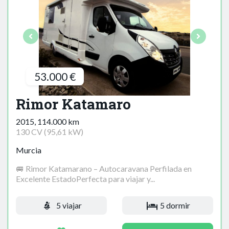
53.000 €
Rimor Katamaro
2015, 114.000 km
130 CV (95,61 kW)
Murcia
🚐 Rimor Katamarano – Autocaravana Perfilada en
Excelente EstadoPerfecta para viajar y...
5 viajar
5 dormir