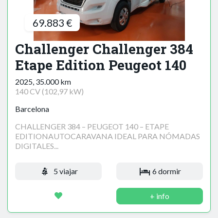
69.883 €
Challenger Challenger 384
Etape Edition Peugeot 140
2025, 35.000 km
140 CV (102,97 kW)
Barcelona
CHALLENGER 384 – PEUGEOT 140 – ETAPE
EDITIONAUTOCARAVANA IDEAL PARA NÓMADAS
DIGITALES...
5 viajar
6 dormir
+ info