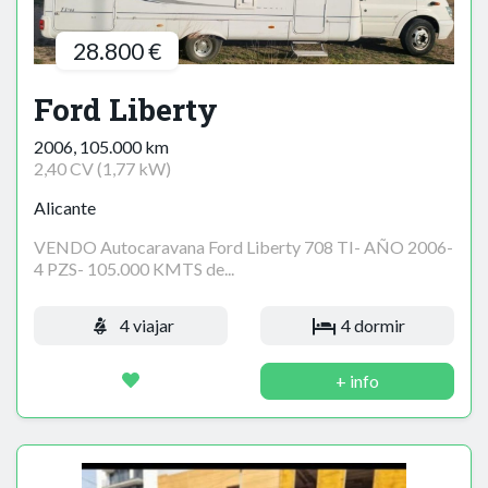
28.800 €
Ford Liberty
2006, 105.000 km
2,40 CV (1,77 kW)
Alicante
VENDO Autocaravana Ford Liberty 708 TI- AÑO 2006-
4 PZS- 105.000 KMTS de...
4 viajar
4 dormir
+ info