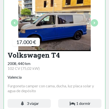
17.000 €
Volkswagen T4
2008, 440 km
102 CV (75,02 kW)
Valencia
Furgoneta camper con cama, ducha, luz placa solar y
agua de depósito
3 viajar
1 dormir