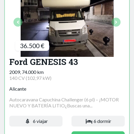
36.500 €
Ford GENESIS 43
2009, 74.000 km
140 CV (102,97 kW)
Alicante
Autocaravana Capuchina Challenger (6 pl) – ¡MOTOR
NUEVO Y BATERÍA LITIO¿Buscas una...
6 viajar
6 dormir