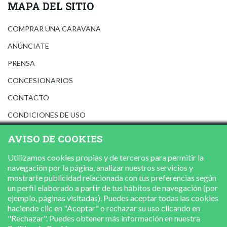
MAPA DEL SITIO
COMPRAR UNA CARAVANA
ANÚNCIATE
PRENSA
CONCESIONARIOS
CONTACTO
CONDICIONES DE USO
AVISO LEGAL
AVISO DE COOKIES
POLÍTICA DE PRIVACIDAD
Utilizamos cookies propias y de terceros para permitir la
POLÍTICA DE COOKIES
navegación por la página, analizar nuestros servicios y
mostrarte publicidad relacionada con tus preferencias según
un perfil elaborado a partir de tus hábitos de navegación (por
ejemplo, páginas visitadas). Puedes aceptar todas las cookies
haciendo clic en "Aceptar" o rechazar su uso clicando en
"Rechazar". Puedes obtener más información en nuestra