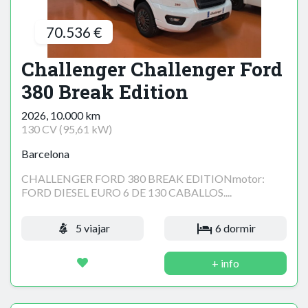
70.536 €
Challenger Challenger Ford
380 Break Edition
2026, 10.000 km
130 CV (95,61 kW)
Barcelona
CHALLENGER FORD 380 BREAK EDITIONmotor:
FORD DIESEL EURO 6 DE 130 CABALLOS....
5 viajar
6 dormir
+ info