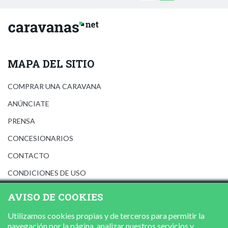
MAPA DEL SITIO
COMPRAR UNA CARAVANA
ANÚNCIATE
PRENSA
CONCESIONARIOS
CONTACTO
CONDICIONES DE USO
AVISO LEGAL
AVISO DE COOKIES
POLÍTICA DE PRIVACIDAD
Utilizamos cookies propias y de terceros para permitir la
POLÍTICA DE COOKIES
navegación por la página, analizar nuestros servicios y