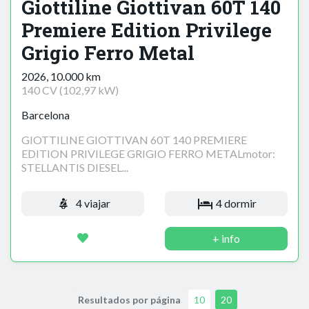
Giottiline Giottivan 60T 140
Premiere Edition Privilege
Grigio Ferro Metal
2026, 10.000 km
140 CV (102,97 kW)
Barcelona
GIOTTILINE GIOTTIVAN 60T 140 PREMIERE
EDITION PRIVILEGE GRIGIO FERRO METALmotor:
STELLANTIS DIESEL...
4 viajar
4 dormir
+ info
Resultados por página
10
20