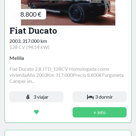
8.800 €
Fiat Ducato
2003, 317.000 km
128 CV (94,14 kW)
Melilla
Fiat Ducato 2.8 JTD_128CV Homologada como
viviendaAño 2003Km 317.000Precio 8.800€Furgoneta
Camper en...
3 viajar
3 dormir
+ info