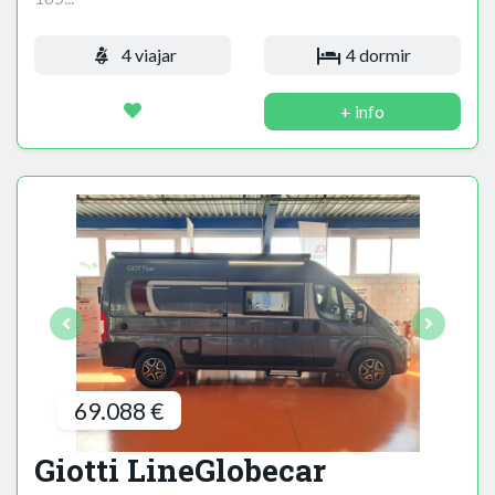
4 viajar
4 dormir
+ info
69.088 €
Giotti LineGlobecar