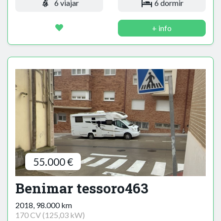
6 viajar
6 dormir
+ info
55.000 €
Benimar tessoro463
2018, 98.000 km
170 CV (125,03 kW)