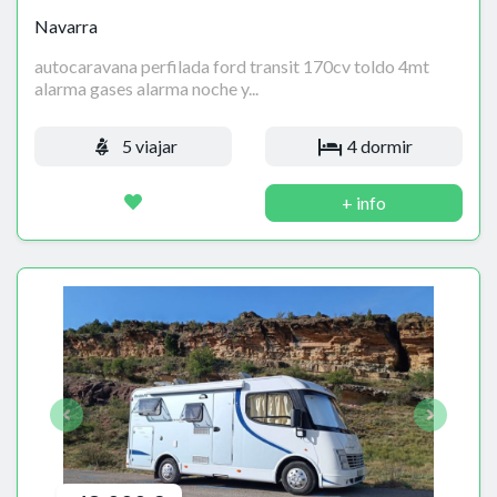
Navarra
autocaravana perfilada ford transit 170cv toldo 4mt
alarma gases alarma noche y...
5 viajar
4 dormir
+ info