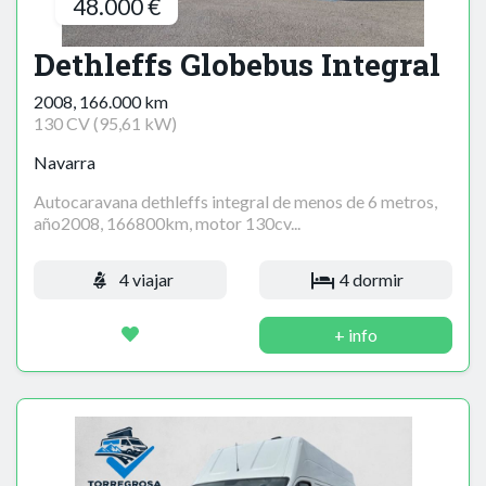
48.000 €
Dethleffs Globebus Integral
2008, 166.000 km
130 CV (95,61 kW)
Navarra
Autocaravana dethleffs integral de menos de 6 metros,
año2008, 166800km, motor 130cv...
4 viajar
4 dormir
+ info