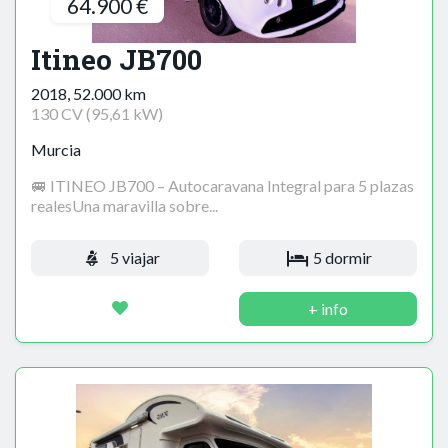
64.900 €
Itineo JB700
2018, 52.000 km
130 CV (95,61 kW)
Murcia
🚐 ITINEO JB700 – Autocaravana Integral para 5 plazas
realesUna maravilla sobre...
5 viajar
5 dormir
+ info