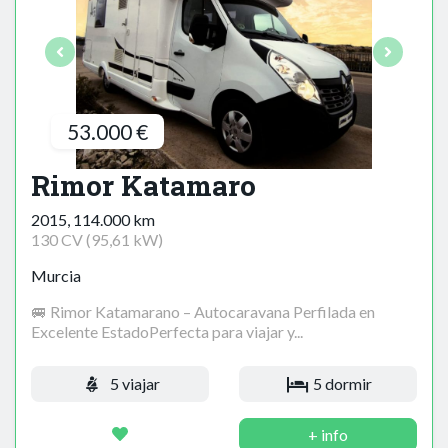
53.000 €
Rimor Katamaro
2015, 114.000 km
130 CV (95,61 kW)
Murcia
🚐 Rimor Katamarano – Autocaravana Perfilada en
Excelente EstadoPerfecta para viajar y...
5 viajar
5 dormir
+ info