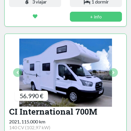
3 viajar
1 dormir
+ info
56.990 €
CI International 700M
2021, 115.000 km
140 CV (102,97 kW)