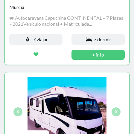
Murcia
🚐 Autocaravana Capuchina CONTINENTAL – 7 Plazas
– 2021Vehículo nacional • Matriculada...
7 viajar
7 dormir
+ info