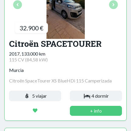
32.900 €
Citroën SPACETOURER
2017, 133.000 km
115 CV (84,58 kW)
Murcia
Citroën SpaceTourer XS BlueHDi 115 Camperizada
5 viajar
4 dormir
+ info