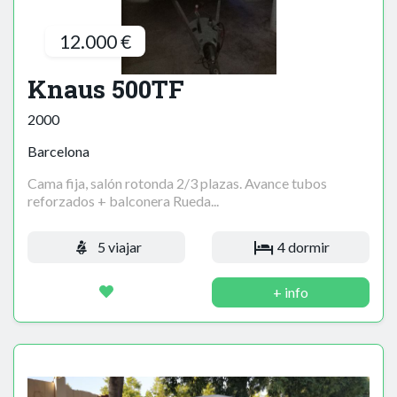
12.000 €
Knaus 500TF
2000
Barcelona
Cama fija, salón rotonda 2/3 plazas. Avance tubos
reforzados + balconera Rueda...
5 viajar
4 dormir
+ info