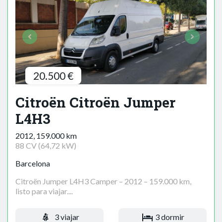
20.500 €
Citroën Citroën Jumper
L4H3
2012, 159.000 km
88 CV (64,72 kW)
Barcelona
Citroën Jumper L4H3 Camper – 2012 – 159.000 km,
listo para viajar....
3 viajar
3 dormir