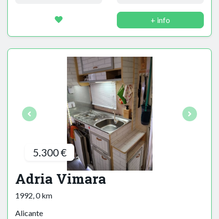
+ info
5.300 €
Adria Vimara
1992, 0 km
Alicante