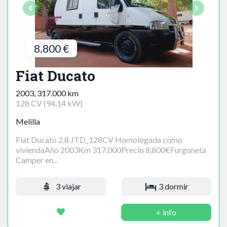
8.800 €
Fiat Ducato
2003, 317.000 km
128 CV (94,14 kW)
Melilla
Fiat Ducato 2.8 JTD_128CV Homologada como
viviendaAño 2003Km 317.000Precio 8.800€Furgoneta
Camper en...
3 viajar
3 dormir
+ info