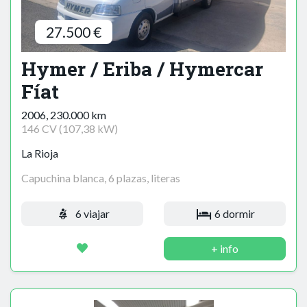
27.500 €
Hymer / Eriba / Hymercar
Fíat
2006, 230.000 km
146 CV (107,38 kW)
La Rioja
Capuchina blanca, 6 plazas, literas
6 viajar
6 dormir
+ info