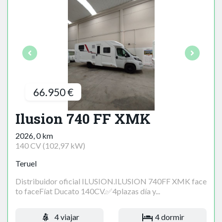
66.950 €
Ilusion 740 FF XMK
2026, 0 km
140 CV (102,97 kW)
Teruel
Distribuidor oficial ILUSION.ILUSION 740FF XMK face
to faceFíat Ducato 140CV.✅4plazas día y...
4 viajar
4 dormir