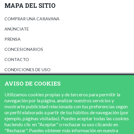
MAPA DEL SITIO
COMPRAR UNA CARAVANA
ANÚNCIATE
PRENSA
CONCESIONARIOS
CONTACTO
CONDICIONES DE USO
AVISO LEGAL
AVISO DE COOKIES
POLÍTICA DE PRIVACIDAD
Utilizamos cookies propias y de terceros para permitir la
POLÍTICA DE COOKIES
navegación por la página, analizar nuestros servicios y
mostrarte publicidad relacionada con tus preferencias según
un perfil elaborado a partir de tus hábitos de navegación (por
ejemplo, páginas visitadas). Puedes aceptar todas las cookies
haciendo clic en "Aceptar" o rechazar su uso clicando en
"Rechazar". Puedes obtener más información en nuestra