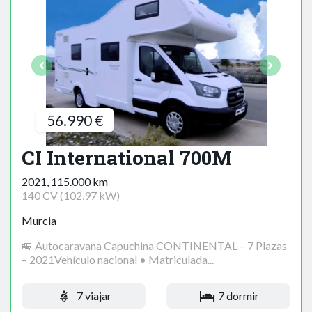
56.990 €
CI International 700M
2021, 115.000 km
140 CV (102,97 kW)
Murcia
🚐 Autocaravana Capuchina CONTINENTAL – 7 Plazas
– 2021Vehículo nacional • Matriculada...
7 viajar
7 dormir