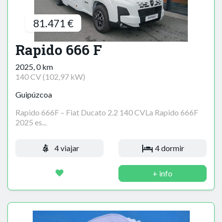
81.471 €
Rapido 666 F
2025, 0 km
140 CV (102,97 kW)
Guipúzcoa
Rapido 666F – Fiat Ducato 2.2 140 CVLa Rapido 666F
2025 es...
4 viajar
4 dormir
+ info