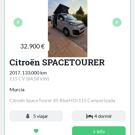
32.900 €
Citroën SPACETOURER
2017, 133.000 km
115 CV (84,58 kW)
Murcia
Citroën SpaceTourer XS BlueHDi 115 Camperizada
5 viajar
4 dormir
+ info