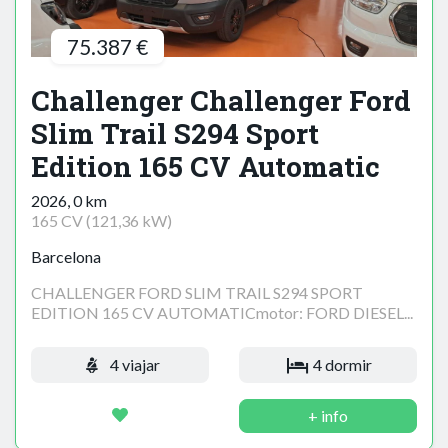
75.387 €
Challenger Challenger Ford
Slim Trail S294 Sport
Edition 165 CV Automatic
2026, 0 km
165 CV (121,36 kW)
Barcelona
CHALLENGER FORD SLIM TRAIL S294 SPORT
EDITION 165 CV AUTOMATICmotor: FORD DIESEL...
4 viajar
4 dormir
+ info