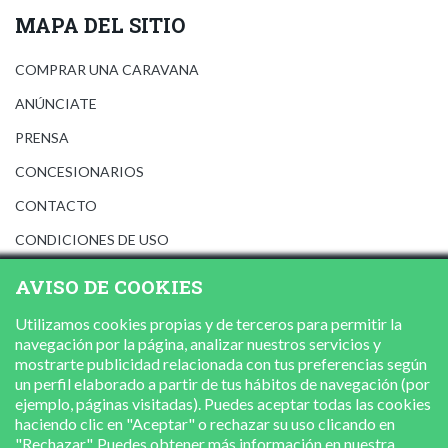
MAPA DEL SITIO
COMPRAR UNA CARAVANA
ANÚNCIATE
PRENSA
CONCESIONARIOS
CONTACTO
CONDICIONES DE USO
AVISO LEGAL
AVISO DE COOKIES
POLÍTICA DE PRIVACIDAD
Utilizamos cookies propias y de terceros para permitir la
POLÍTICA DE COOKIES
navegación por la página, analizar nuestros servicios y
mostrarte publicidad relacionada con tus preferencias según
un perfil elaborado a partir de tus hábitos de navegación (por
ejemplo, páginas visitadas). Puedes aceptar todas las cookies
haciendo clic en "Aceptar" o rechazar su uso clicando en
"Rechazar". Puedes obtener más información en nuestra