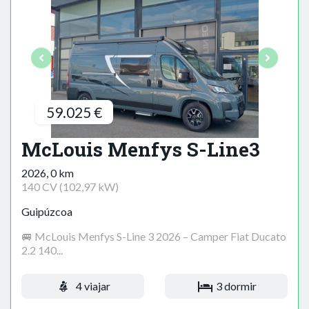
59.025 €
McLouis Menfys S-Line3
2026, 0 km
140 CV (102,97 kW)
Guipúzcoa
🚐 McLouis Menfys S-Line 3 2026 – Camper Fiat Ducato
2.2 140...
4 viajar
3 dormir