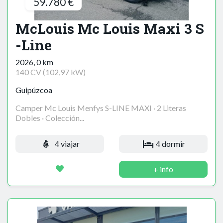
59.780 €
McLouis Mc Louis Maxi 3 S
-Line
2026, 0 km
140 CV (102,97 kW)
Guipúzcoa
Camper Mc Louis Menfys S-LINE MAXI · 2 Literas
Dobles · Colección...
4 viajar
4 dormir
+ info