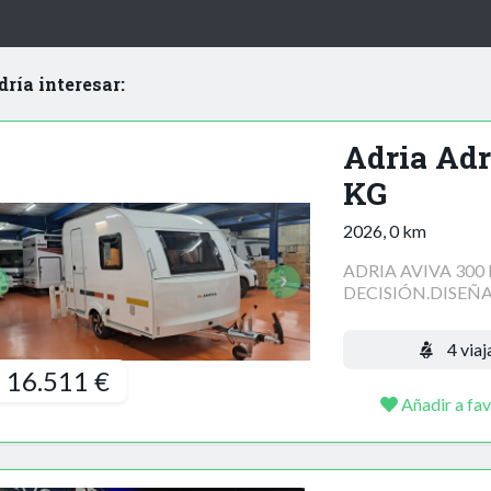
dría interesar:
Adria Adr
KG
2026, 0 km
ADRIA AVIVA 300 
DECISIÓN.DISEÑA
4 viaj
16.511 €
Añadir a fav