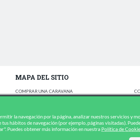
MAPA DEL SITIO
COMPRAR UNA CARAVANA
CO
ANÚNCIATE
AV
PRENSA
PO
CONCESIONARIOS
PO
mitir la navegación por la página, analizar nuestros servicios y m
e tus hábitos de navegación (por ejemplo, páginas visitadas). Pued
CONTACTO
zar". Puedes obtener más información en nuestra
Política de Cooki