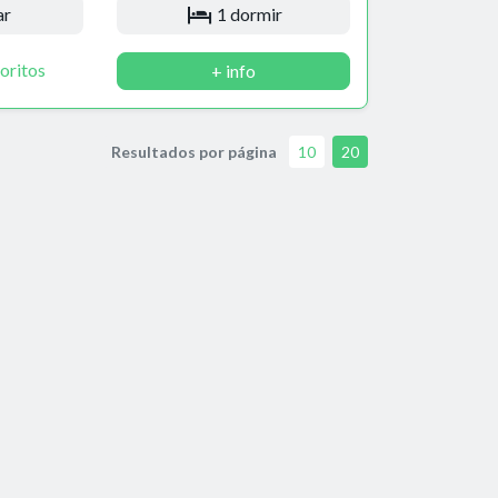
ar
1 dormir
oritos
+ info
Resultados por página
10
20