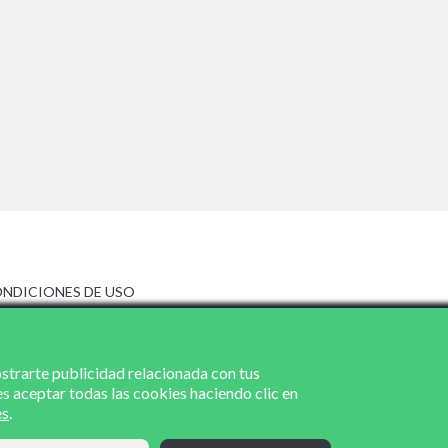
NDICIONES DE USO
ISO LEGAL
LÍTICA DE PRIVACIDAD
LÍTICA DE COOKIES
ostrarte publicidad relacionada con tus
es aceptar todas las cookies haciendo clic en
es
.