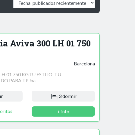
ia Aviva 300 LH 01 750
Barcelona
LH 01 750 KGTU ESTILO, TU
DO PARA TIUna...
ar
3 dormir
oritos
+ info