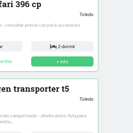
fari 396 cp
Toledo
p - consultar precio con pack accesorios
ar
2 dormir
oritos
+ info
n transporter t5
Toledo
cién camperizada – diseño único, lista para
neta...