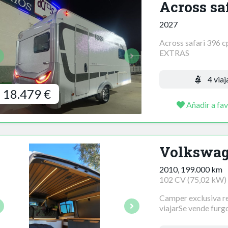
Across sa
2027
Across safari 396 c
EXTRAS
4 viaj
18.479 €
Añadir a fav
Volkswage
2010, 199.000 km
102 CV (75,02 kW)
Camper exclusiva re
viajarSe vende furgo