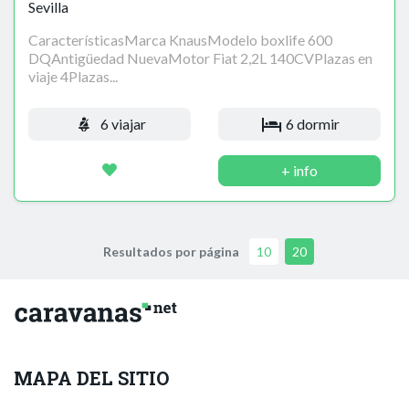
Sevilla
CaracterísticasMarca KnausModelo boxlife 600
DQAntigüedad NuevaMotor Fiat 2,2L 140CVPlazas en
viaje 4Plazas...
6 viajar
6 dormir
+ info
Resultados por página
10
20
MAPA DEL SITIO