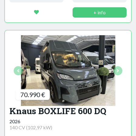
+ info
70.990 €
Knaus BOXLIFE 600 DQ
2026
140 CV (102,97 kW)