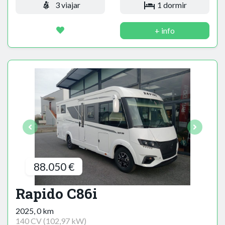
3 viajar
1 dormir
+ info
88.050 €
Rapido C86i
2025, 0 km
140 CV (102,97 kW)