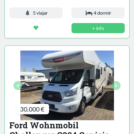
5 viajar
4 dormir
+ info
30.000 €
Ford Wohnmobil