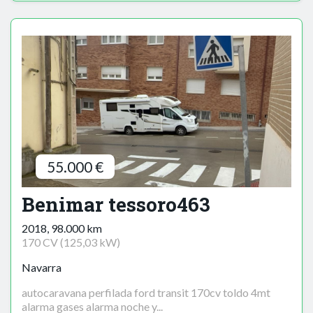
55.000 €
Benimar tessoro463
2018, 98.000 km
170 CV (125,03 kW)
Navarra
autocaravana perfilada ford transit 170cv toldo 4mt
alarma gases alarma noche y...