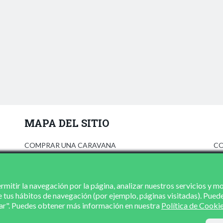
MAPA DEL SITIO
COMPRAR UNA CARAVANA
CO
ANÚNCIATE
AV
PRENSA
PO
CONCESIONARIOS
PO
mitir la navegación por la página, analizar nuestros servicios y m
e tus hábitos de navegación (por ejemplo, páginas visitadas). Pued
CONTACTO
zar". Puedes obtener más información en nuestra
Política de Cooki