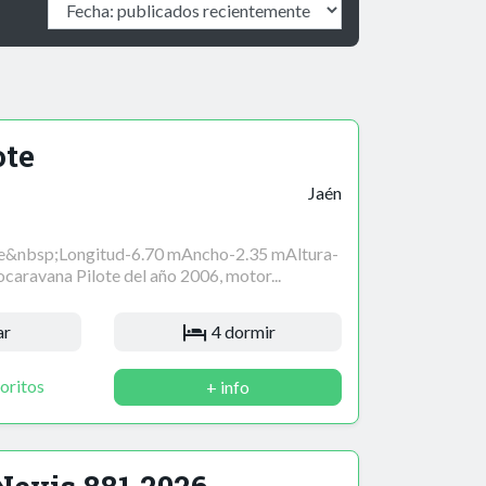
ote
Jaén
te&nbsp;Longitud-6.70 mAncho-2.35 mAltura-
caravana Pilote del año 2006, motor...
ar
4 dormir
oritos
+ info