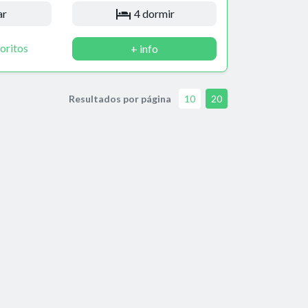
ar
4 dormir
oritos
+ info
Resultados por página
10
20