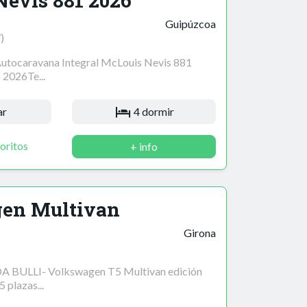
evis 881 2026
Guipúzcoa
)
ocaravana Integral McLouis Nevis 881
 2026Te...
ar
4 dormir
oritos
+ info
en Multivan
Girona
 BULLI- Volkswagen T5 Multivan edición
 plazas...