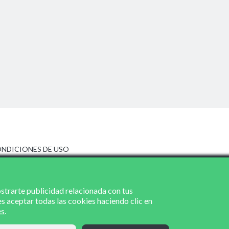
NDICIONES DE USO
ISO LEGAL
LÍTICA DE PRIVACIDAD
LÍTICA DE COOKIES
ostrarte publicidad relacionada con tus
es aceptar todas las cookies haciendo clic en
es
.