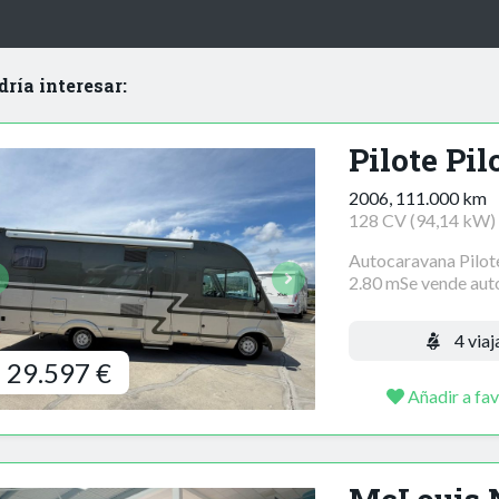
dría interesar:
Pilote Pil
2006, 111.000 km
128 CV (94,14 kW)
Autocaravana Pilo
2.80 mSe vende auto
4 viaj
29.597 €
Añadir a fav