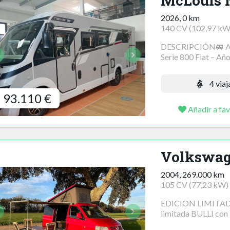
McLouis N
2026, 0 km
140 CV (102,97 kW
DESCRIPCIÓN🚐 Aut
Serie 800 Fiat – Año
4 viaj
93.110 €
Añadir a fav
Volkswag
2004, 269.000 km
105 CV (77,23 kW)
EDICION LIMITADA
limitada BULLI con 5