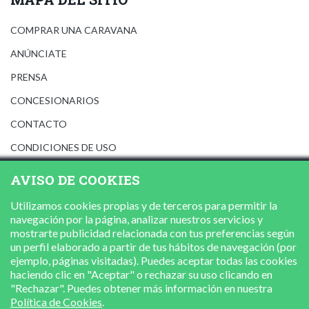
COMPRAR UNA CARAVANA
ANÚNCIATE
PRENSA
CONCESIONARIOS
CONTACTO
CONDICIONES DE USO
AVISO LEGAL
AVISO DE COOKIES
POLÍTICA DE PRIVACIDAD
Utilizamos cookies propias y de terceros para permitir la
POLÍTICA DE COOKIES
navegación por la página, analizar nuestros servicios y
mostrarte publicidad relacionada con tus preferencias según
un perfil elaborado a partir de tus hábitos de navegación (por
ejemplo, páginas visitadas). Puedes aceptar todas las cookies
haciendo clic en "Aceptar" o rechazar su uso clicando en
"Rechazar". Puedes obtener más información en nuestra
Política de Cookies
.