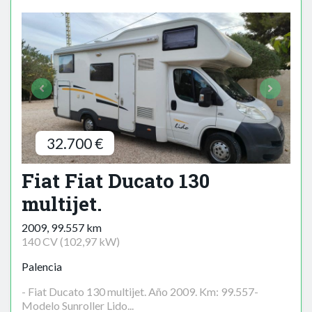
32.700 €
Fiat Fiat Ducato 130
multijet.
2009, 99.557 km
140 CV (102,97 kW)
Palencia
- Fiat Ducato 130 multijet. Año 2009. Km: 99.557-
Modelo Sunroller Lido...