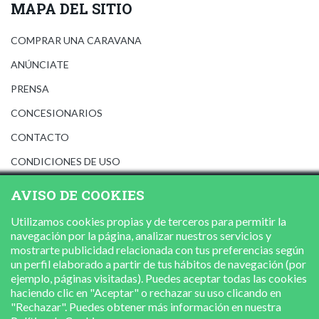
MAPA DEL SITIO
COMPRAR UNA CARAVANA
ANÚNCIATE
PRENSA
CONCESIONARIOS
CONTACTO
CONDICIONES DE USO
AVISO LEGAL
AVISO DE COOKIES
POLÍTICA DE PRIVACIDAD
Utilizamos cookies propias y de terceros para permitir la
POLÍTICA DE COOKIES
navegación por la página, analizar nuestros servicios y
mostrarte publicidad relacionada con tus preferencias según
un perfil elaborado a partir de tus hábitos de navegación (por
ejemplo, páginas visitadas). Puedes aceptar todas las cookies
haciendo clic en "Aceptar" o rechazar su uso clicando en
"Rechazar". Puedes obtener más información en nuestra