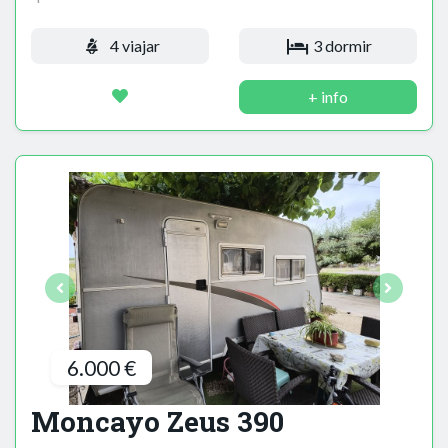
4 viajar
3 dormir
+ info
6.000 €
Moncayo Zeus 390