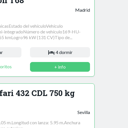
on T68
Madrid
nicasEstado del vehículoVehículo
i-integradoNúmero de vehículo169-HU-
65 kmLogro96 kW (131 CV)Tipo de...
ar
4 dormir
oritos
+ info
fari 432 CDL 750 kg
Sevilla
5.05 m.Longitud con lanza: 5.95 m.Anchura