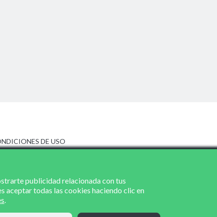
NDICIONES DE USO
ISO LEGAL
LÍTICA DE PRIVACIDAD
LÍTICA DE COOKIES
ostrarte publicidad relacionada con tus
es aceptar todas las cookies haciendo clic en
es
.