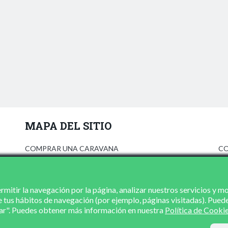
MAPA DEL SITIO
COMPRAR UNA CARAVANA
CO
ANÚNCIATE
AV
PRENSA
PO
CONCESIONARIOS
PO
mitir la navegación por la página, analizar nuestros servicios y m
e tus hábitos de navegación (por ejemplo, páginas visitadas). Pued
CONTACTO
zar". Puedes obtener más información en nuestra
Política de Cooki