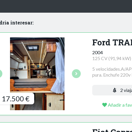
dría interesar:
Ford TRA
2004
125 CV (91,94 kW)
5 velocidades.A/AP
pura. Enchufe 220v L
2 viaj
17.500 €
Añadir a fav