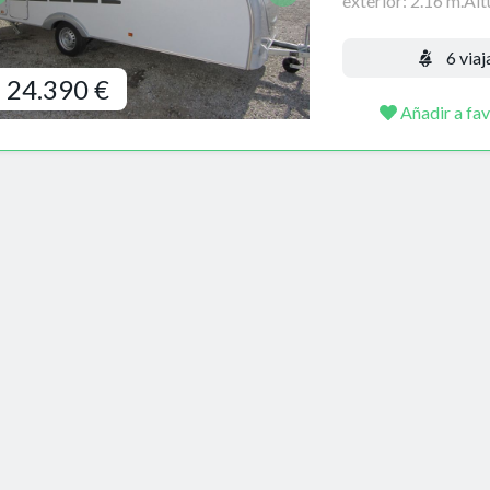
exterior: 2.16 m.Altu
6 viaj
24.390 €
Añadir a fav