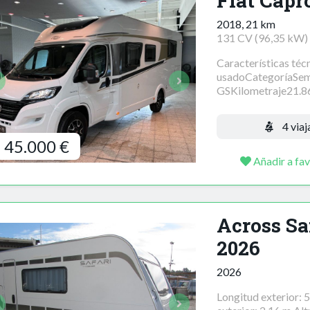
Fiat Capr
2018, 21 km
131 CV (96,35 kW)
Características téc
usadoCategoríaSem
GSKilometraje21.8
4 viaj
45.000 €
Añadir a fav
Across Sa
2026
2026
Longitud exterior: 