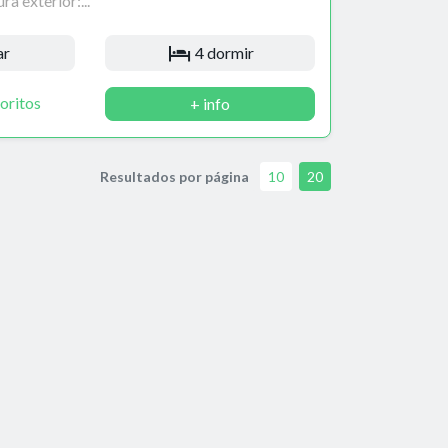
ra exterior:...
ar
4 dormir
oritos
+ info
Resultados por página
10
20