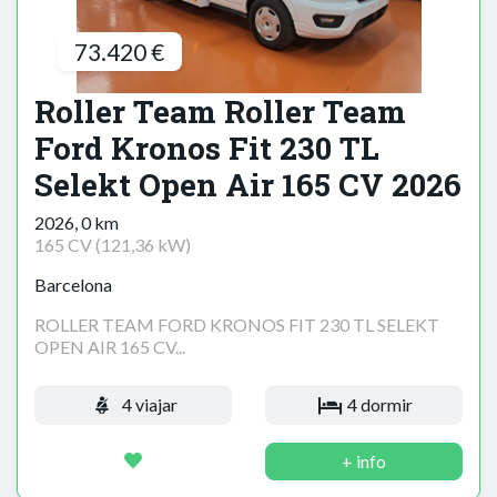
73.420 €
Roller Team Roller Team
Ford Kronos Fit 230 TL
Selekt Open Air 165 CV 2026
2026, 0 km
165 CV (121,36 kW)
Barcelona
ROLLER TEAM FORD KRONOS FIT 230 TL SELEKT
OPEN AIR 165 CV...
4 viajar
4 dormir
+ info