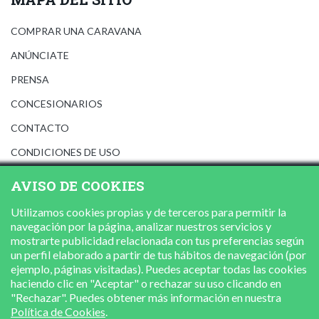
COMPRAR UNA CARAVANA
ANÚNCIATE
PRENSA
CONCESIONARIOS
CONTACTO
CONDICIONES DE USO
AVISO LEGAL
AVISO DE COOKIES
POLÍTICA DE PRIVACIDAD
Utilizamos cookies propias y de terceros para permitir la
POLÍTICA DE COOKIES
navegación por la página, analizar nuestros servicios y
mostrarte publicidad relacionada con tus preferencias según
un perfil elaborado a partir de tus hábitos de navegación (por
ejemplo, páginas visitadas). Puedes aceptar todas las cookies
haciendo clic en "Aceptar" o rechazar su uso clicando en
"Rechazar". Puedes obtener más información en nuestra
Política de Cookies
.