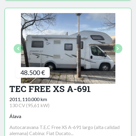
48.500 €
TEC FREE XS A-691
2011, 110.000 km
130 CV (95,61 kW)
Álava
Autocaravana T.E.C Free XS A-691 largo (alta calidad
alemana) Cabina: Fiat Ducato...