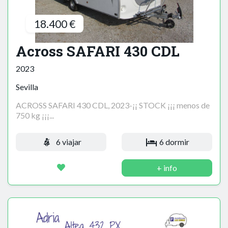
18.400 €
Across SAFARI 430 CDL
2023
Sevilla
ACROSS SAFARI 430 CDL, 2023-¡¡ STOCK ¡¡¡ menos de
750 kg ¡¡¡...
6 viajar
6 dormir
+ info