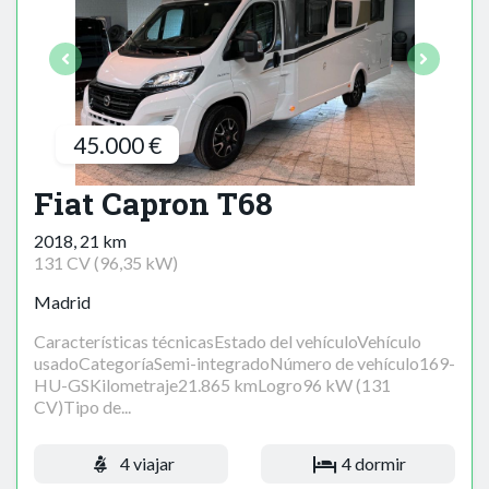
45.000 €
Fiat Capron T68
2018, 21 km
131 CV (96,35 kW)
Madrid
Características técnicasEstado del vehículoVehículo
usadoCategoríaSemi-integradoNúmero de vehículo169-
HU-GSKilometraje21.865 kmLogro96 kW (131
CV)Tipo de...
4 viajar
4 dormir