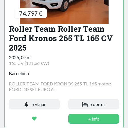
74.797 €
Roller Team Roller Team
Ford Kronos 265 TL 165 CV
2025
2025, 0 km
165 CV (121,36 kW)
Barcelona
ROLLER TEAM FORD KRONOS 265 TL 165 motor:
FORD DIESEL EURO 6...
5 viajar
5 dormir
+ info